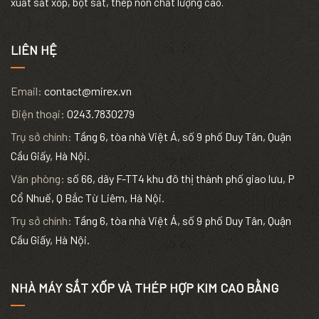
xuất sắt xốp, bột sắt, thép non chất lượng cao.
LIÊN HỆ
Email:
contact@mirex.vn
Điện thoại:
0243.7830279
Trụ sở chính:
Tầng 6, tòa nhà Việt Á, số 9 phố Duy Tân, Quận
Cầu Giấy, Hà Nội.
Văn phòng:
số 66, dãy F-TT4 khu đô thị thành phố giao lưu, P
Cổ Nhuế, Q Bắc Từ Liêm, Hà Nội.
Trụ sở chính:
Tầng 6, tòa nhà Việt Á, số 9 phố Duy Tân, Quận
Cầu Giấy, Hà Nội.
NHÀ MÁY SẮT XỐP VÀ THÉP HỢP KIM CAO BẰNG