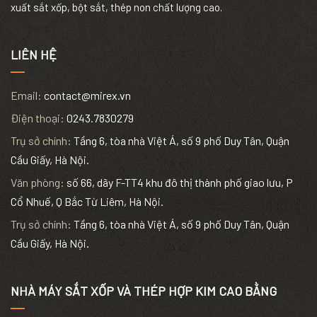
xuất sắt xốp, bột sắt, thép non chất lượng cao.
LIÊN HỆ
Email:
contact@mirex.vn
Điện thoại:
0243.7830279
Trụ sở chính:
Tầng 6, tòa nhà Việt Á, số 9 phố Duy Tân, Quận
Cầu Giấy, Hà Nội.
Văn phòng:
số 66, dãy F-TT4 khu đô thị thành phố giao lưu, P
Cổ Nhuế, Q Bắc Từ Liêm, Hà Nội.
Trụ sở chính:
Tầng 6, tòa nhà Việt Á, số 9 phố Duy Tân, Quận
Cầu Giấy, Hà Nội.
NHÀ MÁY SẮT XỐP VÀ THÉP HỢP KIM CAO BẰNG