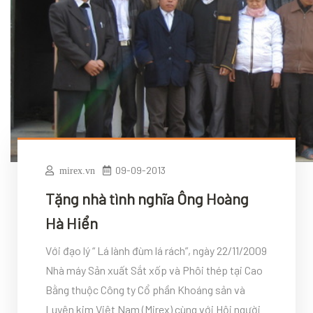
09-09-2013
mirex.vn
Tặng nhà tình nghĩa Ông Hoàng
Hà Hiển
Với đạo lý “ Lá lành đùm lá rách”, ngày 22/11/2009
Nhà máy Sản xuất Sắt xốp và Phôi thép tại Cao
Bằng thuộc Công ty Cổ phần Khoáng sản và
Luyện kim Việt Nam (Mirex) cùng với Hội người